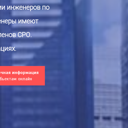
ии инженеров по
енеры
имеют
ленов СРО.
циях.
очная информация
обьектам онлайн