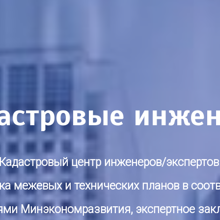
астровые инже
Кадастровый центр инженеров/экспертов
ка
межевых и технических планов
в соот
ями Минэкономразвития, экспертное
зак