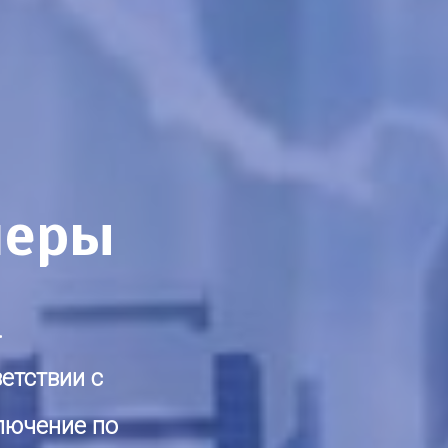
неры
.
ветствии с
лючение по