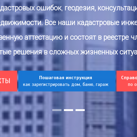
адастровых ошибок
,
геодезия, консультац
едвижимости. Все наши
кадастровые инж
венную аттестацию и состоят в реестре ч
тые решения в сложных жизненных ситуа
Пошаговая инструкция
Справ
КТЫ
как зарегистрировать дом, баню, гараж
по 